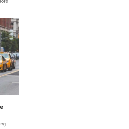
lore
le
ing