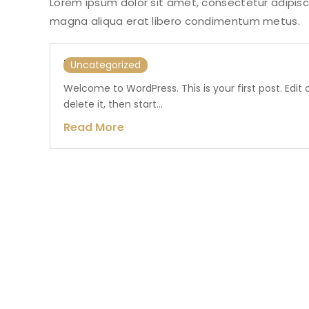
Lorem ipsum dolor sit amet, consectetur adipisci
magna aliqua erat libero condimentum metus.
Hello world!
Uncategorized
Welcome to WordPress. This is your first post. Edit 
delete it, then start...
Read More