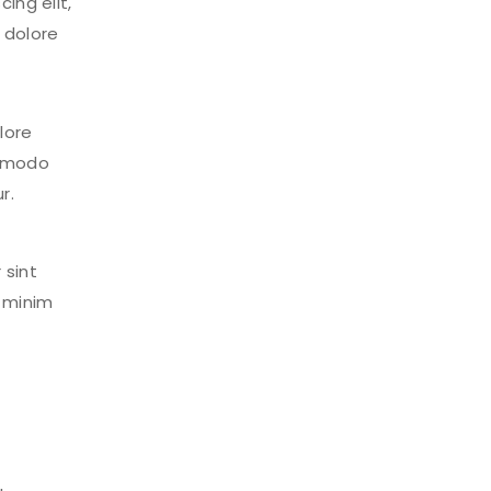
ing elit,
 dolore
lore
ommodo
r.
 sint
d minim